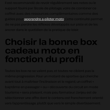
Il est recommandé de revoir régulièrement ses notes ou le
support fourni par l’école de pilotage, voire de combiner ce
coffret avec des ressources complémentaires comme des
guides pour
apprendre a piloter moto
. Cette continuité permet
de ne pas perdre les réflexes développés sur piste et de les
ancrer dans le quotidien de la pratique de loisir.
Choisir la bonne box
cadeau moto en
fonction du profil
Toutes les box ne se valent pas, et toutes ne ciblent pas la
même progression. Pour un motard de sportive qui cherche
avant tout à maîtriser l’inclinaison et le regard, un coffret «
baptême en passager » ou « découverte du circuit en mode
tourisme » sera plaisant, mais peu formateur. L’enjeu est de
sélectionner une offre dont le contenu est franchement orienté
vers l’apprentissage, plutôt que vers le simple divertissement.