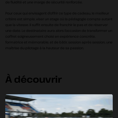
de fluidité et une marge de sécurité renforcée.
Pour ceux qui envisagent d’offrir ce type de cadeau, le meilleur
critère est simple, viser un stage où la pédagogie compte autant
que la vitesse. Il suffit ensuite de franchir le pas et de réserver
une date. Le destinataire aura alors l’occasion de transformer un
coffret soigneusement choisi en expérience concrète,
formatrice et mémorable, et de bâtir, session après session, une
maîtrise du pilotage à la hauteur de sa passion.
À découvrir