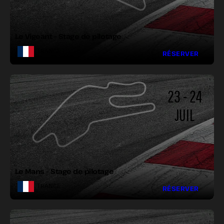
LARGEUR :
VIRAGES :
Le Vigeant – Stage de pilotage
FRANCE
RÉSERVER
23 - 24
JUIL
LONGUEUR :
LARGEUR :
VIRAGES :
Le Mans – Stage de pilotage
FRANCE
RÉSERVER