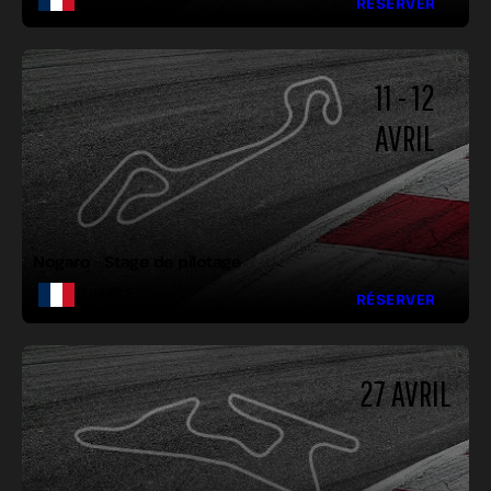
RÉSERVER
11 - 12
AVRIL
LONGUEUR :
LARGEUR :
VIRAGES :
Nogaro – Stage de pilotage
FRANCE
RÉSERVER
27 AVRIL
LONGUEUR :
LARGEUR :