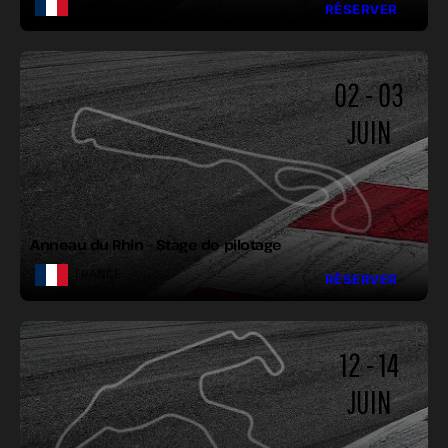
FRANCE
RÉSERVER
02 - 03
JUIN
LONGUEUR :
LARGEUR :
VIRAGES :
Anneau du Rhin – Stage de pilotage
FRANCE
RÉSERVER
12 - 14
JUIN
LONGUEUR :
LARGEUR :