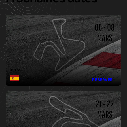
06 - 08
MARS
LONGUEUR :
LARGEUR :
VIRAGES :
Jerez
ESPAGNE
RÉSERVER
21 - 22
MARS
LONGUEUR :
LARGEUR :