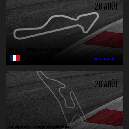
28 AOÛT
LONGUEUR :
LARGEUR :
VIRAGES :
Issoire – Stage de pilotage
FRANCE
RÉSERVER
28 AOÛT
LONGUEUR :
LARGEUR :
VIRAGES :
Le Vigeant – Stage de pilotage