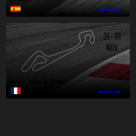
ESPAGNE
RÉSERVER
31 - 01
NOV
LONGUEUR :
LARGEUR :
VIRAGES :
Nogaro – Stage de pilotage
FRANCE
RÉSERVER