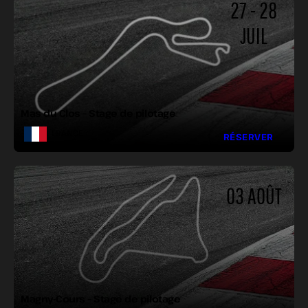
27 - 28
JUIL
LONGUEUR :
LARGEUR :
VIRAGES :
Mas du Clos – Stage de pilotage
FRANCE
RÉSERVER
03 AOÛT
LONGUEUR :
LARGEUR :
VIRAGES :
Magny-Cours – Stage de pilotage