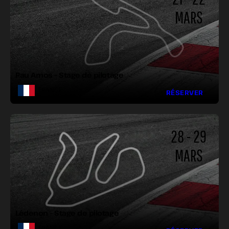
MARS
LONGUEUR :
LARGEUR :
VIRAGES :
Pau Arnos – Stage de pilotage
FRANCE
RÉSERVER
28 - 29
MARS
LONGUEUR :
LARGEUR :
VIRAGES :
Lédenon – Stage de pilotage
FRANCE