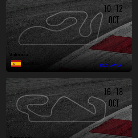
10 - 12
OCT
LONGUEUR :
LARGEUR :
VIRAGES :
Valencia
ESPAGNE
RÉSERVER
16 - 18
OCT
LONGUEUR :
LARGEUR :
VIRAGES :
Barcelone