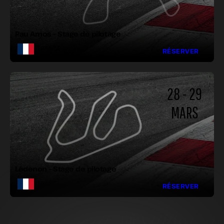
VIRAGES :
Pau Arnos – Stage de pilotage
FRANCE
RÉSERVER
28 - 29
MARS
LONGUEUR :
LARGEUR :
VIRAGES :
Lédenon – Stage de pilotage
FRANCE
RÉSERVER