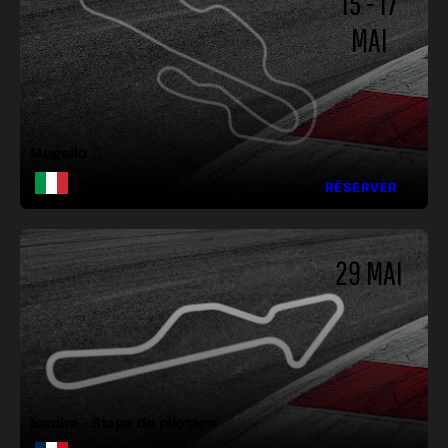
15 - 17
MAI
LONGUEUR :
LARGEUR :
VIRAGES :
Mugello
ITALIE
RÉSERVER
29 MAI
LONGUEUR :
LARGEUR :
VIRAGES :
Issoire – Stage de pilotage