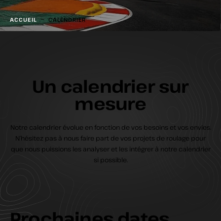
-
ACCUEIL
CALENDRIER
Un calendrier sur
mesure
Notre calendrier évolue en fonction de vos besoins et vos envies.
N’hésitez pas à nous faire part de vos projets de roulage pour
que nous puissions les analyser et les intégrer à notre calendrier
si possible.
Prochaines dates