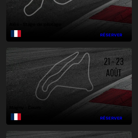
VIRAGES :
Alès – Stage de pilotage
FRANCE
RÉSERVER
21 - 23
AOÛT
LONGUEUR :
LARGEUR :
VIRAGES :
Magny – Cours
FRANCE
RÉSERVER