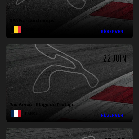
VIRAGES :
SPA Francorchamps
BELGIQUE
RÉSERVER
22 JUIN
LONGUEUR :
LARGEUR :
VIRAGES :
Pau Arnos – Stage de Pilotage
FRANCE
RÉSERVER