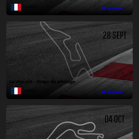
FRANCE
RÉSERVER
28 SEPT
LONGUEUR :
LARGEUR :
VIRAGES :
Le Vigeant – Stage de pilotage
FRANCE
RÉSERVER
04 OCT