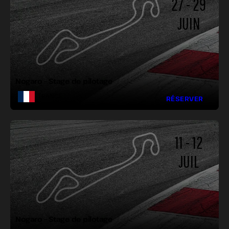
27 - 29
JUIN
LONGUEUR :
LARGEUR :
VIRAGES :
Nogaro – Stage de pilotage
FRANCE
RÉSERVER
11 - 12
JUIL
LONGUEUR :
LARGEUR :
VIRAGES :
Nogaro – Stage de pilotage