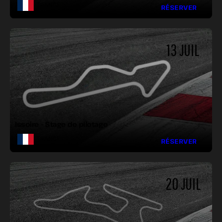
FRANCE
RÉSERVER
13 JUIL
LONGUEUR :
LARGEUR :
VIRAGES :
Issoire – Stage de pilotage
FRANCE
RÉSERVER
20 JUIL
LONGUEUR :