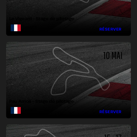
VIRAGES :
Le Vigeant – Stage de pilotage
FRANCE
RÉSERVER
10 MAI
LONGUEUR :
LARGEUR :
VIRAGES :
Pau Arnos – Stage de pilotage
FRANCE
RÉSERVER