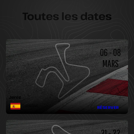
Toutes les dates
06 - 08
MARS
LONGUEUR :
LARGEUR :
VIRAGES :
Jerez
ESPAGNE
RÉSERVER
21 - 22