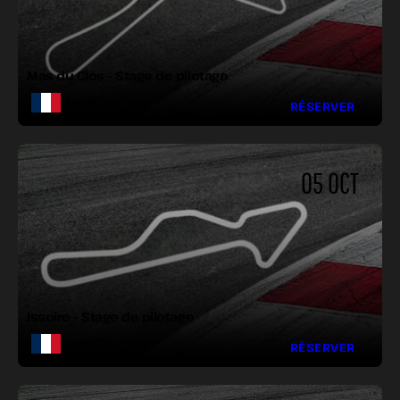
LONGUEUR :
LARGEUR :
VIRAGES :
Mas du Clos – Stage de pilotage
FRANCE
RÉSERVER
05 OCT
LONGUEUR :
LARGEUR :
VIRAGES :
Issoire – Stage de pilotage
FRANCE
RÉSERVER