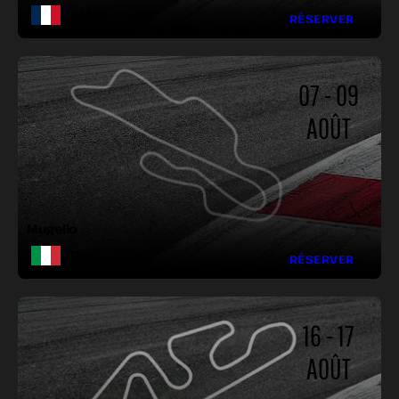
FRANCE
RÉSERVER
07 - 09
AOÛT
LONGUEUR :
LARGEUR :
VIRAGES :
Mugello
ITALIE
RÉSERVER
16 - 17
AOÛT
LONGUEUR :
LARGEUR :