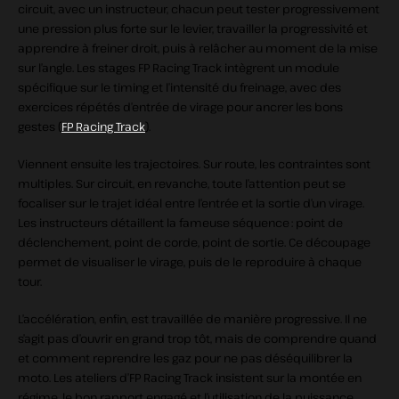
circuit, avec un instructeur, chacun peut tester progressivement
une pression plus forte sur le levier, travailler la progressivité et
apprendre à freiner droit, puis à relâcher au moment de la mise
sur l’angle. Les stages FP Racing Track intègrent un module
spécifique sur le timing et l’intensité du freinage, avec des
exercices répétés d’entrée de virage pour ancrer les bons
gestes (
FP Racing Track
).
Viennent ensuite les trajectoires. Sur route, les contraintes sont
multiples. Sur circuit, en revanche, toute l’attention peut se
focaliser sur le trajet idéal entre l’entrée et la sortie d’un virage.
Les instructeurs détaillent la fameuse séquence : point de
déclenchement, point de corde, point de sortie. Ce découpage
permet de visualiser le virage, puis de le reproduire à chaque
tour.
L’accélération, enfin, est travaillée de manière progressive. Il ne
s’agit pas d’ouvrir en grand trop tôt, mais de comprendre quand
et comment reprendre les gaz pour ne pas déséquilibrer la
moto. Les ateliers d’FP Racing Track insistent sur la montée en
régime, le bon rapport engagé et l’utilisation de la puissance