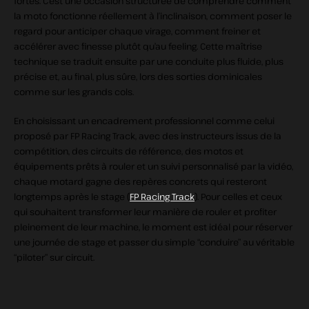
fortes. C’est une occasion structurée de comprendre comment
la moto fonctionne réellement à l’inclinaison, comment poser le
regard pour anticiper chaque virage, comment freiner et
accélérer avec finesse plutôt qu’au feeling. Cette maîtrise
technique se traduit ensuite par une conduite plus fluide, plus
précise et, au final, plus sûre, lors des sorties dominicales
comme sur les grands cols.
En choisissant un encadrement professionnel comme celui
proposé par FP Racing Track, avec des instructeurs issus de la
compétition, des circuits de référence, des motos et
équipements prêts à rouler et un suivi personnalisé par la vidéo,
chaque motard gagne des repères concrets qui resteront
longtemps après le stage (
FP Racing Track
). Pour celles et ceux
qui souhaitent transformer leur manière de rouler et profiter
pleinement de leur machine, le moment est idéal pour réserver
une journée de stage et passer du simple “conduire” au véritable
“piloter” sur circuit.