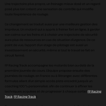
Une trajectoire plus propre, un freinage mieux dosé et un regard
posé plus loin créent une sensation de contrôle qui modifie
toute l’expérience de roulage.
Ce changement se traduit aussi par une meilleure gestion des
imprévus. Un motard qui a appris à freiner fort en ligne, à garder
son calme sur les freins et à choisir une trajectoire de sécurité
aura plus de ressources en cas de situation d’urgence. De ce
point de vue, l’apport d’un stage de pilotage est aussi un
investissement en sécurité, même si tout le travail se fait en
circuit fermé.
FP Racing Track accompagne les motards bien au‑delà de la
première journée de cours. L’équipe propose ensuite des
journées de roulage, en France ou à l’étranger, avec différentes
formules allant d’un simple accès piste encadré jusqu’à un
coaching 100 % personnalisé, afin de continuer à affiner les
techniques acquises et de progresser à chaque sortie (
FP Racing
Track
,
FP Racing Track
).