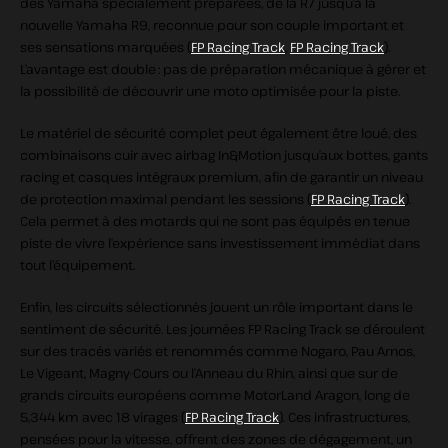
des Yamaha spécialement préparées, de la R7 jusqu’à la
nouvelle Yamaha R9, reconnue pour son couple important et
ses sensations marquées (
FP Racing Track
,
FP Racing Track
).
L’avantage est double : pas de préparation mécanique à gérer et
la possibilité de découvrir une moto optimisée pour la piste.
Le matériel de sécurité complet peut également être loué, des
combinaisons cuir avec airbag In&Motion jusqu’aux bottes, gants
racing et casques intégraux premium, afin de garantir un niveau
de protection maximal pendant les sessions (
FP Racing Track
).
Cela permet à des motards qui ne sont pas équipés en tenue
piste de vivre l’expérience sans investissement immédiat dans
tout l’équipement.
Enfin, les circuits sélectionnés jouent un rôle important dans le
sentiment de sécurité. Les journées FP Racing Track se déroulent
sur des tracés variés et renommés comme Nogaro, Pau Arnos,
Le Vigeant, Magny‑Cours ou l’Anneau du Rhin, ainsi que sur de
grands circuits européens comme MotorLand Aragon, long de
5,344 km avec 18 virages (
FP Racing Track
). Ces infrastructures,
pensées pour la vitesse, offrent des zones de dégagement, un