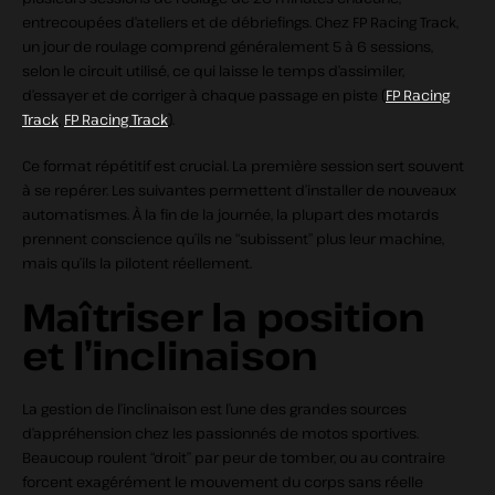
entrecoupées d’ateliers et de débriefings. Chez FP Racing Track,
un jour de roulage comprend généralement 5 à 6 sessions,
selon le circuit utilisé, ce qui laisse le temps d’assimiler,
d’essayer et de corriger à chaque passage en piste (
FP Racing
Track
,
FP Racing Track
).
Ce format répétitif est crucial. La première session sert souvent
à se repérer. Les suivantes permettent d’installer de nouveaux
automatismes. À la fin de la journée, la plupart des motards
prennent conscience qu’ils ne “subissent” plus leur machine,
mais qu’ils la pilotent réellement.
Maîtriser la position
et l’inclinaison
La gestion de l’inclinaison est l’une des grandes sources
d’appréhension chez les passionnés de motos sportives.
Beaucoup roulent “droit” par peur de tomber, ou au contraire
forcent exagérément le mouvement du corps sans réelle