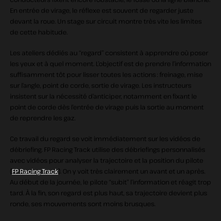
En entrée de virage, le réflexe est souvent de regarder juste
devant la roue. Un stage sur circuit montre très vite les limites
de cette habitude.
Les ateliers dédiés au “regard” consistent à apprendre où poser
les yeux et à quel moment. L’objectif est de prendre l’information
suffisamment tôt pour lisser toutes les actions : freinage, mise
sur l’angle, point de corde, sortie de virage. Les instructeurs
insistent sur la nécessité d’anticiper, notamment en fixant le
point de corde dès l’entrée de virage puis la sortie au moment
de reprendre les gaz.
Ce travail du regard se voit immédiatement sur les vidéos de
débriefing. FP Racing Track utilise des débriefings personnalisés
avec vidéos pour analyser la trajectoire et la position du pilote
(
FP Racing Track
). On y voit très clairement un avant et un après.
Au début de la journée, le pilote “subit” l’information et réagit trop
tard. À la fin, son regard est plus haut, sa trajectoire devient plus
ronde, ses mouvements sont moins brusques.