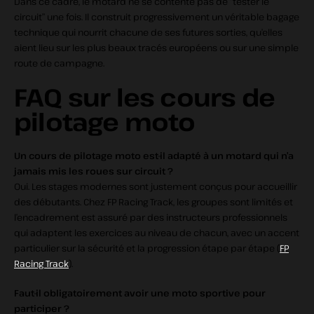
Dans ce cadre, le motard ne se contente pas de “tester le
circuit” une fois. Il construit progressivement un véritable bagage
technique qui nourrit chacune de ses futures sorties, qu’elles
aient lieu sur les plus beaux tracés européens ou sur une simple
route de campagne.
FAQ sur les cours de
pilotage moto
Un cours de pilotage moto est‑il adapté à un motard qui n’a
jamais mis les roues sur circuit ?
Oui. Les stages modernes sont justement conçus pour accueillir
des débutants. Chez FP Racing Track, les groupes sont limités et
l’encadrement est assuré par des instructeurs professionnels
qui adaptent les exercices au niveau de chacun, avec un accent
particulier sur la sécurité et la progression étape par étape (
FP
Racing Track
).
Faut‑il obligatoirement avoir une moto sportive pour
participer ?