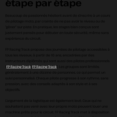
étape par étape
Beaucoup de passionnés hésitent avant de s’inscrire à un cours
de pilotage moto, par crainte de ne pas avoir le niveau ou de
“gêner” sur piste. En pratique, les stages bien conçus sont
justement pensés pour débuter en toute sécurité, même sans
expérience du circuit.
FP Racing Track propose des journées de pilotage accessibles à
tous les niveaux, à partir de 16 ans, encadrées par des
instructeurs diplômés qui sont aussi des pilotes professionnels
(
FP Racing Track
,
FP Racing Track
). Les groupes sont limités,
généralement à une dizaine de personnes, ce qui permet un
suivi personnalisé. Chaque pilote progresse à son rythme, sans
pression, avec des conseils adaptés à son style et à ses
objectifs.
L’argument de la logistique est également levé. Ceux qui ne
souhaitent pas venir avec leur propre moto peuvent louer une
machine prête pour le circuit. FP Racing Track met à disposition