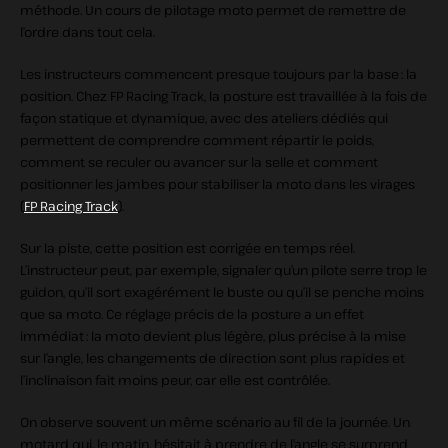
méthode. Un cours de pilotage moto permet de remettre de
l’ordre dans tout cela.
Les instructeurs commencent presque toujours par la base : la
position. Chez FP Racing Track, la posture est travaillée à la fois de
façon statique et dynamique, avec des ateliers dédiés qui
permettent de comprendre comment répartir le poids,
comment se reculer ou avancer sur la selle et comment
positionner les jambes pour stabiliser la moto dans les virages
(
FP Racing Track
).
Sur la piste, cette position est corrigée en temps réel.
L’instructeur peut, par exemple, signaler qu’un pilote serre trop le
guidon, qu’il sort exagérément le buste ou qu’il se penche moins
que sa moto. Ce réglage précis de la posture a un effet
immédiat : la moto devient plus légère, plus précise à la mise
sur l’angle, les changements de direction sont plus rapides et
l’inclinaison fait moins peur, car elle est contrôlée.
On observe souvent un même scénario au fil de la journée. Un
motard qui, le matin, hésitait à prendre de l’angle se surprend