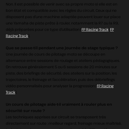
Non. Il est possible de venir avec sa propre moto si elle est en
bon état et compatible avec les règles du circuit. Ceux qui ne
disposent pas d’une machine adaptée peuvent louer sur place
une Yamaha de piste prête à rouler, notamment la R7 ou la R9,
déjà préparées pour ce type d’utilisation (
FP Racing Track
,
FP
Racing Track
).
Que se passe‑t‑il pendant une journée de stage typique ?
Une journée de cours de pilotage moto se découpe en
alternance entre sessions de roulage et ateliers pédagogiques.
On retrouve généralement 5 ou 6 sessions de 20 minutes sur
piste, des briefings de sécurité, des ateliers sur la position, les
trajectoires, le freinage et l’accélération, puis des débriefings
vidéo personnalisés pour analyser la progression (
FP Racing
Track
).
Un cours de pilotage aide‑t‑il vraiment à rouler plus en
sécurité sur route ?
Les techniques apprises sur circuit se transposent très
directement sur route : meilleur regard, freinage mieux maîtrisé,