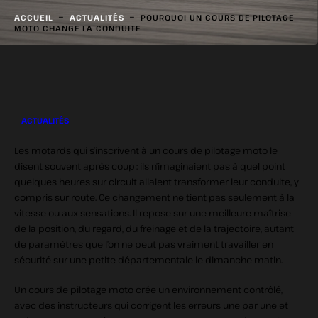
-
-
ACCUEIL
ACTUALITÉS
POURQUOI UN COURS DE PILOTAGE
MOTO CHANGE LA CONDUITE
ACTUALITÉS
Les motards qui s’inscrivent à un cours de pilotage moto le
disent souvent après coup : ils n’imaginaient pas à quel point
quelques heures sur circuit allaient transformer leur conduite, y
compris sur route. Ce changement ne tient pas seulement à la
vitesse ou aux sensations. Il repose sur une meilleure maîtrise
de la position, du regard, du freinage et de la trajectoire, autant
de paramètres que l’on ne peut pas vraiment travailler en
sécurité sur une petite départementale le dimanche matin.
Un cours de pilotage moto crée un environnement contrôlé,
avec des instructeurs qui corrigent les erreurs une par une et