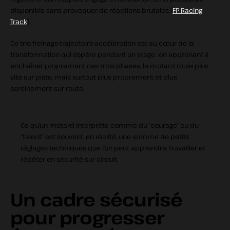
disponible sans provoquer de réactions brutales (
FP Racing
Track
).
Ce trio freinage‑trajectoire‑accélération est au cœur de la
transformation qui s’opère pendant un stage : en apprenant à
enchaîner proprement ces trois phases, le motard roule plus
vite sur piste, mais surtout plus proprement et plus
sereinement sur route.
Ce qu’un motard interprète comme du “courage” ou du
“talent” est souvent, en réalité, une somme de petits
réglages techniques que l’on peut apprendre, travailler et
répéter en sécurité sur circuit.
Un cadre sécurisé
pour progresser