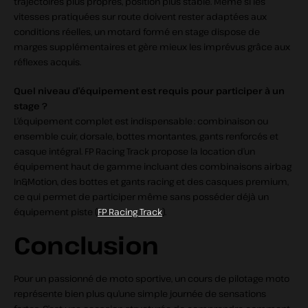
trajectoires plus propres, position plus stable. Même si les
vitesses pratiquées sur route doivent rester adaptées aux
conditions réelles, un motard formé en stage dispose de
marges supplémentaires et gère mieux les imprévus grâce aux
réflexes acquis.
Quel niveau d’équipement est requis pour participer à un
stage ?
L’équipement complet est indispensable : combinaison ou
ensemble cuir, dorsale, bottes montantes, gants renforcés et
casque intégral. FP Racing Track propose la location d’un
équipement haut de gamme incluant des combinaisons airbag
In&Motion, des bottes et gants racing et des casques premium,
ce qui permet de participer même sans posséder déjà un
équipement piste (
FP Racing Track
).
Conclusion
Pour un passionné de moto sportive, un cours de pilotage moto
représente bien plus qu’une simple journée de sensations