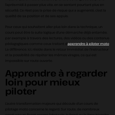
l’après‑midi à passer plus vite, en se sentant pourtant plus en
sécurité. Ce n’est pas la prise de risque qui a augmenté, c’est la
qualité de sa position et de ses appuis.
Pour ceux qui souhaitent aller plus loin dans la technique, un
cours peut être la suite logique d’une démarche déjà entamée,
par exemple à travers des lectures, des vidéos ou des contenus
pédagogiques comme ceux traitant d’
apprendre à piloter moto
.
La différence, ici, réside dans le retour immédiat de l’instructeur
et la possibilité de répéter les mêmes virages, ce qui est
impossible sur route ouverte.
Apprendre à regarder
loin pour mieux
piloter
L’autre transformation majeure qui découle d’un cours de
pilotage moto concerne le regard. Sur route, de nombreux
conducteurs fixent encore l’obstacle, le fossé ou la ligne blanche.