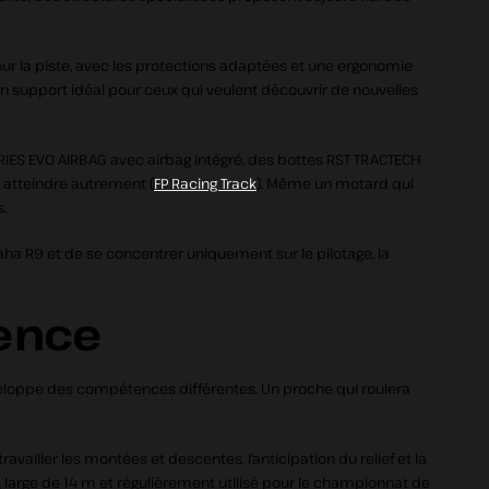
r la piste, avec les protections adaptées et une ergonomie
un support idéal pour ceux qui veulent découvrir de nouvelles
ERIES EVO AIRBAG avec airbag intégré, des bottes RST TRACTECH
à atteindre autrement (
FP Racing Track
). Même un motard qui
.
aha R9 et de se concentrer uniquement sur le pilotage, la
ience
éveloppe des compétences différentes. Un proche qui roulera
vailler les montées et descentes, l’anticipation du relief et la
m, large de 14 m et régulièrement utilisé pour le championnat de