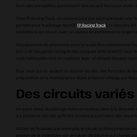
formules complètes, qui incluent tout ce qu’il faut pour rouler
Chez FP Racing Track, un motard peut par exemple louer une Y
pensée pour le pilotage sportif (
FP Racing Track
). La Yamaha R9 
sensations sur circuit, avec un niveau de performance largem
L’équipement de protection peut lui aussi être entièrement fo
EVO 3 SP, des gants racing et des casques ARAI QUANTIC haut de
roule habituellement en roadster avec un simple blouson texti
Pour ceux qui ne veulent se soucier de rien, des formules de l
préparation et la maintenance étant prises en charge par l’éq
Des circuits variés
Un autre atout du pilotage moto en cadeau tient à la diversit
sur plusieurs circuits au fil des années accumulera des expé
Autour de Toulouse, par exemple, le circuit du Gers propose un d
gestion de la trajectoire sur un ruban de bitume qui change 