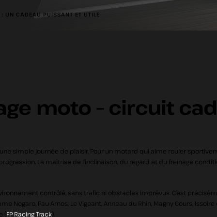
 : UN CADEAU PUISSANT ET UTILE
age moto – circuit ca
 une simple journée de plaisir. Pour un motard qui aime rouler sportivem
gression. La maîtrise de l’inclinaison, du regard et du freinage conditi
vironnement contrôlé, sans trafic ni obstacles imprévus. C’est précisé
e Nogaro, Pau-Arnos, Le Vigeant, Anneau du Rhin, Magny Cours, Issoire
e (
FP Racing Track
).