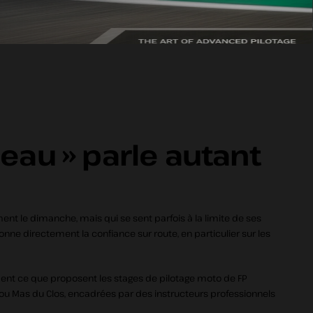
deau » parle autant
ent le dimanche, mais qui se sent parfois à la limite de ses
onne directement la confiance sur route, en particulier sur les
ment ce que proposent les stages de pilotage moto de FP
 ou Mas du Clos, encadrées par des instructeurs professionnels