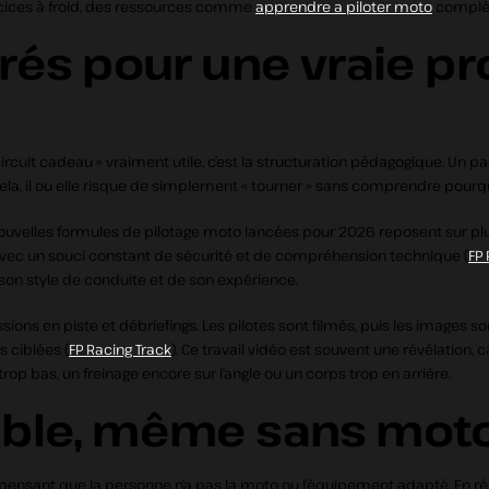
ercices à froid, des ressources comme
apprendre a piloter moto
complète
rés pour une vraie p
circuit cadeau » vraiment utile, c’est la structuration pédagogique. Un p
ela, il ou elle risque de simplement « tourner » sans comprendre pourqu
 nouvelles formules de pilotage moto lancées pour 2026 reposent sur plus
on, avec un souci constant de sécurité et de compréhension technique (
FP 
son style de conduite et de son expérience.
ssions en piste et débriefings. Les pilotes sont filmés, puis les images s
s ciblées (
FP Racing Track
). Ce travail vidéo est souvent une révélation,
trop bas, un freinage encore sur l’angle ou un corps trop en arrière.
ble, même sans moto
 pensant que la personne n’a pas la moto ou l’équipement adapté. En ré