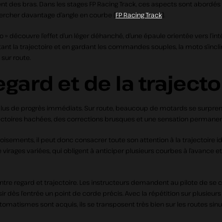
t des bras. Dans les stages FP Racing Track, ces aspects sont abordés so
chercher davantage d’angle en courbe (
FP Racing Track
).
 » découvre l’effet d’un léger déhanché, d’une épaule orientée vers l’int
tant la trajectoire et en gardant les commandes souples, la moto s’incli
sur route.
egard et de la trajecto
 de progrès immédiats. Sur route, beaucoup de motards se surprennent à
ajectoires hachées, des corrections brusques et une sensation permanente
es croisements, il peut donc consacrer toute son attention à la trajectoire
rages variées, qui obligent à anticiper plusieurs courbes à l’avance et
ntre regard et trajectoire. Les instructeurs demandent au pilote de se 
r dès l’entrée un point de corde précis. Avec la répétition sur plusieurs t
tomatismes sont acquis, ils se transposent très bien sur les routes sin