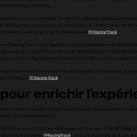
 dans de bonnes conditions.
amaha R7 ou la toute dernière Yamaha R9, préparée spécifiquement pou
se distingue par sa puissance et son couple importants, ce qui en fait 
ent suffisant pour progresser techniquement (
FP Racing Track
).
urni. FP Racing Track met à disposition des combinaisons cuir RST PROS
 gamme, de quoi garantir un niveau de sécurité et de confort difficile 
le peut donc profiter d’une journée piste dans des conditions optimales
ocation « tout inclus » permettent de se contenter de monter sur la Yam
uipe technique (
FP Racing Track
).
 pour enrichir l’expér
é des circuits accessibles. Chaque tracé possède sa personnalité et d
riences très complémentaires.
énivelé marqué, 3,030 km de longueur et 12 virages. Ce profil oblige à tra
constamment de pente (
FPRacingTrack
). Un autre tracé, long de 3,636 k