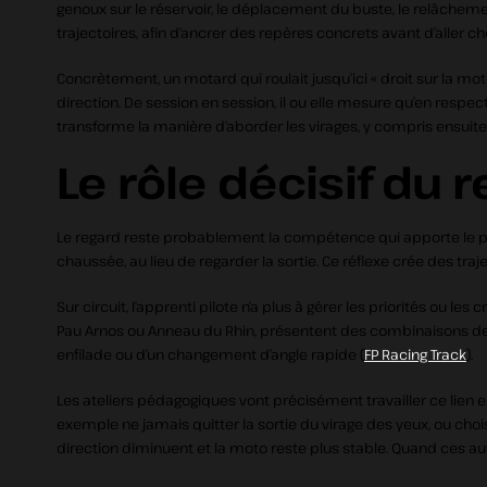
genoux sur le réservoir, le déplacement du buste, le relâchemen
trajectoires, afin d’ancrer des repères concrets avant d’aller 
Concrètement, un motard qui roulait jusqu’ici « droit sur la moto
direction. De session en session, il ou elle mesure qu’en respec
transforme la manière d’aborder les virages, y compris ensuite 
Le rôle décisif du r
Le regard reste probablement la compétence qui apporte le plus
chaussée, au lieu de regarder la sortie. Ce réflexe crée des tr
Sur circuit, l’apprenti pilote n’a plus à gérer les priorités ou l
Pau Arnos ou Anneau du Rhin, présentent des combinaisons de vi
enfilade ou d’un changement d’angle rapide (
FP Racing Track
).
Les ateliers pédagogiques vont précisément travailler ce lien e
exemple ne jamais quitter la sortie du virage des yeux, ou choisi
direction diminuent et la moto reste plus stable. Quand ces au