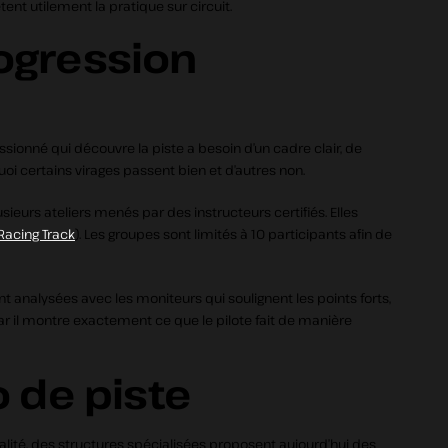
nt utilement la pratique sur circuit.
rogression
assionné qui découvre la piste a besoin d’un cadre clair, de
oi certains virages passent bien et d’autres non.
ieurs ateliers menés par des instructeurs certifiés. Elles
Racing Track
). Les groupes sont limités à 10 participants afin de
ont analysées avec les moniteurs qui soulignent les points forts,
 car il montre exactement ce que le pilote fait de manière
 de piste
alité, des structures spécialisées proposent aujourd’hui des