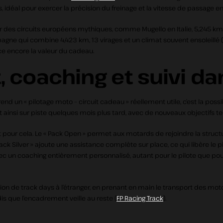
, idéal pour exercer la précision du freinage et la vitesse de passage e
ur des circuits européens mythiques, comme Mugello en Italie, 5,245 km, 
spagne qui combine 4,423 km, 13 virages et un climat souvent ensoleillé (
ce encore la valeur du cadeau.
oaching et suivi dan
end un « pilotage moto – circuit cadeau » réellement utile, c’est la pos
nsi sur piste quelques mois plus tard, avec de nouveaux objectifs techn
our cela. Le « Pack Open » permet aux motards de rejoindre la structu
 Pack Silver » ajoute une assistance complète sur place, ce qui libère le 
 avec un coaching entièrement personnalisé, autant pour le pilote que po
ation de track days à l’étranger, en prenant en main le transport des mot
is que l’encadrement veille au reste (
FP Racing Track
).