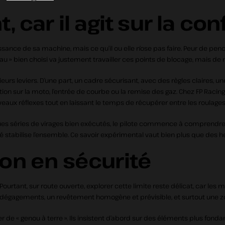
 car il agit sur la co
uissance de sa machine, mais ce qu’il ou elle n’ose pas faire. Peur de pen
u » bien choisi va justement travailler ces points de blocage, mais de 
rs leviers. D’une part, un cadre sécurisant, avec des règles claires, une
n sur la moto, l’entrée de courbe ou la remise des gaz. Chez FP Racing
aux réflexes tout en laissant le temps de récupérer entre les roulages
uelques séries de virages bien exécutés, le pilote commence à comprend
é stabilise l’ensemble. Ce savoir expérimental vaut bien plus que des h
ison en sécurité
Pourtant, sur route ouverte, explorer cette limite reste délicat, car les mar
s dégagements, un revêtement homogène et prévisible, et surtout une zo
« genou à terre ». Ils insistent d’abord sur des éléments plus fondame