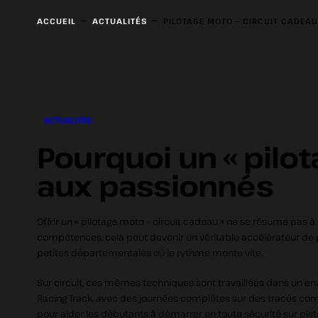
-
-
ACCUEIL
ACTUALITÉS
PILOTAGE MOTO – CIRCUIT CADEAU
ACTUALITÉS
Pourquoi un « pilot
aux passionnés
Offrir un « pilotage moto – circuit cadeau » ne se résume pas à
compétences, cela peut devenir un véritable accélérateur de pro
petites départementales où le rythme monte vite.
Sur circuit, ces mêmes techniques sont travaillées dans un en
Racing Track, avec des journées complètes sur des tracés comm
pour aider les débutants à démarrer en toute sécurité sur pist