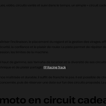
 vidéo, circuits variés et suivi dans le temps, un simple « circuit cad
r l’inclinaison, le placement du regard et la gestion des virages, offrir 
 sécurité, la confiance et le plaisir de rouler. La piste permet de répét
ession, les limites de la machine.
el haut de gamme, ses Yamaha de location et la diversité de ses circuit
nique et de plaisir partagé (
FP Racing Track
).
aîtrisée et durable, il suffit de franchir le pas. Il est possible de ch
oncernée, puis de réserver une date sur l’un des circuits proposés. La 
e moto en circuit cade