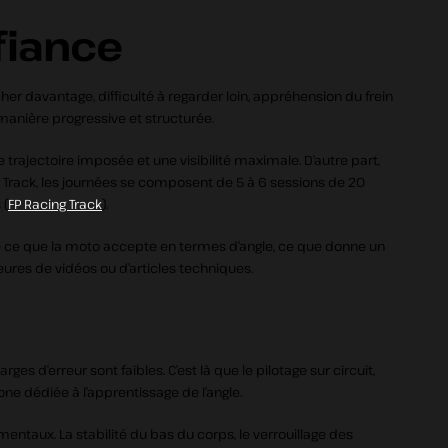
nfiance
cher davantage, difficulté à regarder loin, appréhension du frein
manière progressive et structurée.
 trajectoire imposée et une visibilité maximale. D’autre part,
 Track, les journées se composent de 5 à 6 sessions de 20
 (
FP Racing Track
).
re ce que la moto accepte en termes d’angle, ce que donne un
eures de vidéos ou d’articles techniques.
ges d’erreur sont faibles. C’est là que le pilotage sur circuit,
ne dédiée à l’apprentissage de l’angle.
ntaux. La stabilité du bas du corps, le verrouillage des