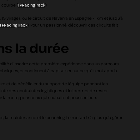
n courbe (
FPRacingTrack
).
15 virages, ou le circuit de Navarra en Espagne, 4 km et jusqu’à
FPRacingTrack
). Pour un passionné, découvrir ces circuits fait
s la durée
sibilité d’inscrire cette première expérience dans un parcours
iques, et continuent à capitaliser sur ce qu’ils ont appris.
re et de bénéficier du support de l’équipe pendant les
pilote des contraintes logistiques et lui permet de rester
ur la moto, pour ceux qui souhaitent pousser leurs
os, la maintenance et le coaching. Le motard n’a plus qu’à gérer