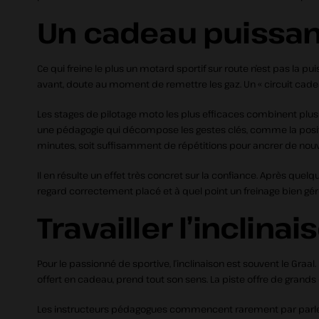
Un cadeau puissant,
Ce qui freine le plus un motard sportif sur route n’est pas la p
avant, doute au moment de remettre les gaz. Un « circuit cadea
Les stages de pilotage moto les plus efficaces combinent plusieu
une pédagogie qui décompose les gestes clés, comme la positio
minutes, soit suffisamment de répétitions pour ancrer de nouve
Il en résulte un effet très concret sur la confiance. Après q
regard correctement placé et à quel point un freinage bien gér
Travailler l’inclina
Pour le passionné de sportive, l’inclinaison est souvent le Graal. 
offert en cadeau, prend tout son sens. La piste offre de grand
Les instructeurs pédagogues commencent rarement par parler de 