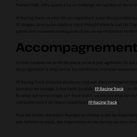
France FSBK, offre quant à lui un mélange de rapides et de lents
FP Racing Track va plus loin en organisant aussi des journées s
15 virages, ainsi qu’un célèbre tracé MotoGP dans le sud de l’E
partie des souvenirs marquants d’une vie de motard et renfor
Accompagnement, c
Un bon cadeau ne se limite pas à un seul jour agréable. Ce qui r
de progression à long terme. De nombreux motards reviennent ai
FP Racing Track propose plusieurs niveaux d’accompagnement p
journées de roulage, à des tarifs étudiés (
FP Racing Track
). Le «
focalisé sur son pilotage. Le « Pack Gold » va encore plus loin
compétences à un niveau supérieur (
FP Racing Track
).
Pour les envies d’évasion, l’équipe se charge aussi de l’organis
son rythme en piste, ses trajectoires et ses temps au tour, tand