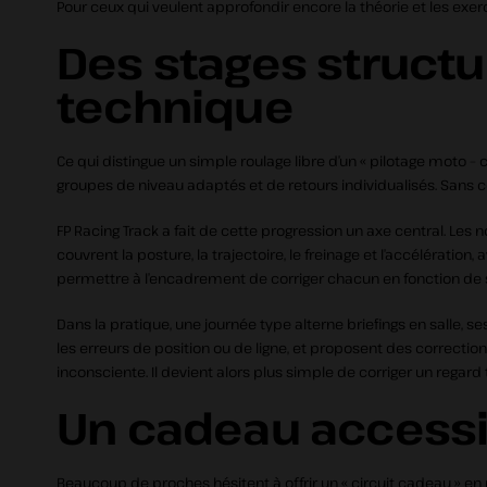
Pour ceux qui veulent approfondir encore la théorie et les ex
Des stages structu
technique
Ce qui distingue un simple roulage libre d’un « pilotage moto – 
groupes de niveau adaptés et de retours individualisés. Sans c
FP Racing Track a fait de cette progression un axe central. Les
couvrent la posture, la trajectoire, le freinage et l’accélérati
permettre à l’encadrement de corriger chacun en fonction de 
Dans la pratique, une journée type alterne briefings en salle, se
les erreurs de position ou de ligne, et proposent des correction
inconsciente. Il devient alors plus simple de corriger un regard 
Un cadeau accessi
Beaucoup de proches hésitent à offrir un « circuit cadeau » en