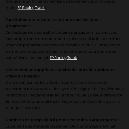
dès que le participant maîtrise correctement la conduite sur
route (
FP Racing Track
).
Faut‑il absolument venir avec une sportive pour
progresser ?
Ce n’est pas indispensable. Certains participants roulent avec
leur propre moto de route, d’autres choisissent la location d’une
machine préparée comme une Yamaha R7 ou R9. Cette option
permet de se concentrer sur la technique sans craindre pour
son véhicule personnel (
FP Racing Track
).
Les techniques apprises sur circuit sont‑elles vraiment
utiles en balade ?
Oui, à condition de les adapter. La précision du regard, le
placement de la moto, le dosage du freinage et de l’accélération
renforcent directement la sécurité sur route. La seule différence
tient au rythme, qui doit rester largement en deçà de ce qui se
pratique sur circuit.
Combien de temps faut‑il pour ressentir un vrai progrès ?
La plupart des motards ressentent déjà un changement net