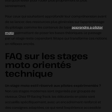
vite qu’un levier pour rouler plus proprement et plus
sereinement.
Pour ceux qui souhaitent approfondir leur compréhension avant
de se lancer, des ressources plus générales sur l’apprentissage
du pilotage, comme les contenus de type
apprendre a piloter
moto
, permettent de poser les bases théoriques. Le passage
par un stage reste cependant l’étape qui transforme ces notions
en réflexes ancrés.
FAQ sur les stages
moto orientés
technique
Un stage moto est‑il réservé aux pilotes expérimentés ?
Non. Les stages modernes sont organisés par groupes de
niveaux. Chez FP Racing Track, les débutants en piste sont
accueillis spécifiquement, avec un encadrement renforcé et
des consignes adaptées, ce qui rend l’expérience accessible