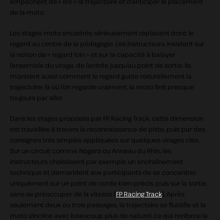
empêchent de « lire » la trajectoire et d’anticiper le placement
de la moto.
Les stages moto encadrés sérieusement replacent donc le
regard au centre de la pédagogie. Les instructeurs insistent sur
la notion de « regard loin » et sur la capacité à balayer
l’ensemble du virage, de l’entrée jusqu’au point de sortie. Ils
montrent aussi comment le regard guide naturellement la
trajectoire: là où l’on regarde vraiment, la moto finit presque
toujours par aller.
Dans les stages proposés par FP Racing Track, cette dimension
est travaillée à travers la reconnaissance de piste, puis par des
consignes très simples appliquées sur quelques virages clés.
Sur un circuit comme Nogaro ou Anneau du Rhin, les
instructeurs choisissent par exemple un enchaînement
technique et demandent aux participants de se concentrer
uniquement sur un point de corde bien précis, puis sur la sortie,
sans se préoccuper de la vitesse (
FP Racing Track
). Après
seulement deux ou trois passages, la trajectoire se fluidifie et la
moto s’incline avec beaucoup plus de naturel, ce qui renforce la