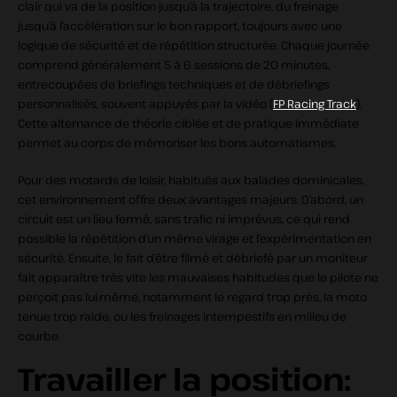
clair qui va de la position jusqu’à la trajectoire, du freinage
jusqu’à l’accélération sur le bon rapport, toujours avec une
logique de sécurité et de répétition structurée. Chaque journée
comprend généralement 5 à 6 sessions de 20 minutes,
entrecoupées de briefings techniques et de débriefings
personnalisés, souvent appuyés par la vidéo (
FP Racing Track
).
Cette alternance de théorie ciblée et de pratique immédiate
permet au corps de mémoriser les bons automatismes.
Pour des motards de loisir, habitués aux balades dominicales,
cet environnement offre deux avantages majeurs. D’abord, un
circuit est un lieu fermé, sans trafic ni imprévus, ce qui rend
possible la répétition d’un même virage et l’expérimentation en
sécurité. Ensuite, le fait d’être filmé et débriefé par un moniteur
fait apparaître très vite les mauvaises habitudes que le pilote ne
perçoit pas lui‑même, notamment le regard trop près, la moto
tenue trop raide, ou les freinages intempestifs en milieu de
courbe.
Travailler la position: