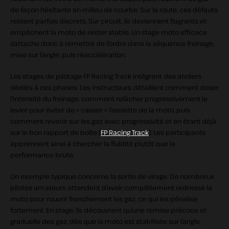
de façon hésitante en milieu de courbe. Sur la route, ces défauts
restent parfois discrets. Sur circuit, ils deviennent flagrants et
empêchent la moto de rester stable. Un stage moto efficace
s’attache donc à remettre de l’ordre dans la séquence freinage,
mise sur l’angle, puis réaccélération.
Les stages de pilotage FP Racing Track intègrent des ateliers
dédiés à ces phases. Les instructeurs détaillent comment doser
l’intensité du freinage, comment relâcher progressivement le
levier pour éviter de « casser » l’assiette de la moto, puis
comment revenir sur les gaz avec progressivité et en étant déjà
sur le bon rapport de boîte (
FP Racing Track
). Les participants
apprennent ainsi à chercher la fluidité plutôt que la
performance brute.
Un exemple typique concerne la sortie de virage. De nombreux
pilotes amateurs attendent d’avoir complètement redressé la
moto pour rouvrir franchement les gaz, ce qui les pénalise
fortement. En stage, ils découvrent qu’une remise précoce et
graduelle des gaz, dès que la moto est stabilisée sur l’angle,