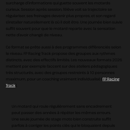
surcharge d’informations qui guette souvent les motards
curieux. Session après session, l’élève voit sa trajectoire se
régulariser, ses freinages devenir plus propres, et son regard
s’installer naturellement là où il doit être. Une journée bien suivie
suffit souvent pour que le motard reparte avec la sensation
nette d’avoir changé de niveau.
Ce format se prête aussi à des programmes différenciés selon
le niveau. FP Racing Track propose des groupes aux rythmes
distincts, avec des effectifs limités. Les nouveaux formats 2026
mettent par exemple l’accent sur des ateliers pédagogiques
très structurés, avec des groupes restreints à 10 personnes
maximum, pour un coaching vraiment individualisé (
FP Racing
Track
).
Un motard qui roule régulièrement sans encadrement
peut passer des années à répéter les mêmes erreurs.
Une seule journée de stage moto bien construite suffit
parfois à corriger les points clés qui le bloquaient depuis