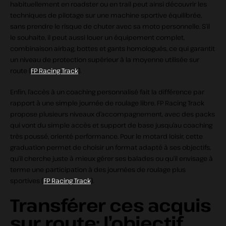
habituellement en roadster ou en trail peut ainsi découvrir les
techniques de pilotage sur une machine sportive équilibrée,
sans prendre le risque de chuter avec sa moto personnelle. S’il
le souhaite, il peut aussi louer un équipement complet,
combinaison airbag, bottes et gants homologués, ce qui garantit
un niveau de protection supérieur à la moyenne utilisée sur
route (
FP Racing Track
).
Enfin, l’accès à un coaching personnalisé fait la différence par
rapport à une simple journée de roulage libre. FP Racing Track
propose plusieurs niveaux d’accompagnement, avec des packs
qui vont du simple accès et support de base jusqu’au coaching
très poussé, orienté performance. Pour le motard loisir, cette
graduation permet de choisir un format adapté à ses objectifs,
qu’il cherche juste à mieux gérer ses balades ou qu’il envisage à
terme une participation à des journées de roulage plus
sportives (
FP Racing Track
).
Transférer ces acquis
sur route: l’objectif