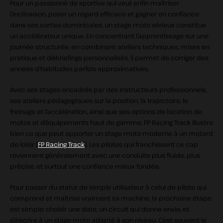
Pour un passionné de sportive qui veut enfin maîtriser
l’inclinaison, poser un regard efficace et gagner en confiance
dans ses sorties dominicales, un stage moto sérieux constitue
un accélérateur unique. En concentrant l’apprentissage sur une
journée structurée, en combinant ateliers techniques, mises en
pratique et débriefings personnalisés, il permet de corriger des
années d’habitudes parfois approximatives.
Avec ses stages encadrés par des instructeurs professionnels,
ses ateliers pédagogiques sur la position, la trajectoire, le
freinage et l’accélération, ainsi que ses options de location de
motos et d’équipements haut de gamme, FP Racing Track illustre
bien ce que peut apporter un stage moto moderne à un motard
de loisir (
FP Racing Track
). Les pilotes qui franchissent ce cap
reviennent généralement avec une conduite plus fluide, plus
précise, et surtout une confiance mieux fondée.
Pour passer du statut de simple utilisateur à celui de pilote qui
comprend et maîtrise vraiment sa machine, la prochaine étape
est simple: choisir une date, un circuit qui donne envie, et
s’inscrire à un stage moto adapté à son niveau. C’est souvent le