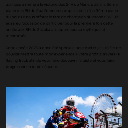
qui nous a mené à la victoire des 24H du Mans, puis à la 3ème
place des 8H de Spa Francorchamps et enfin à la 3ème place
du bol d’Or nous offrant le titre de champion du monde SST. J’ai
aussi eu l’occasion de participer pour la première fois cette
année aux 8H de Suzuka au Japon, course mythique et
renommée.
Cette année 2025 a donc été spéciale pour moi et je suis fier de
pouvoir mettre toute mon expérience à votre profit à travers FP
Racing Track afin de vous faire découvrir la piste et vous faire
progresser en toute sécurité.