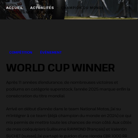
-
-
ACCUEIL
ACTUALITÉS
CHAMPION DU MONDE
D’ENDURANCE SST 2025
COMPÉTITION
ÉVÈNEMENT
WORLD CUP WINNER
Après 11 années d’endurance, de nombreuses victoires et
podiums en catégorie superstock, l’année 2025 marque enfin la
consécration du titre mondial.
Arrivé en début d’année dans le team National Motos, j’ai su
m’intégrer à ce team (déjà champion du monde en 2024) ce qui
m’a permis de mettre toute les chances de mon côté. Aux côtés
de mes coéquipiers Guillaume RAYMOND (français) et Valentin
SUCHET (suisse), j’ai partagé le guidon d’une Honda CBR 1000 RR